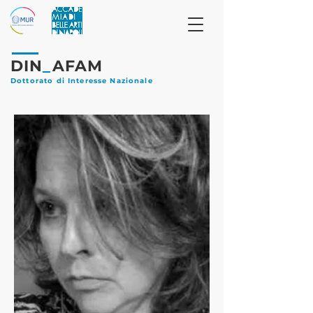
DIN
_
AFAM
Dottorato di Interesse Nazionale