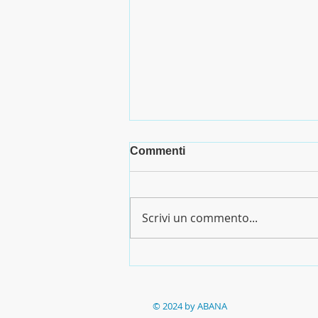
Commenti
Scrivi un commento...
Decreto ammessi e idonei
DIN - Afam XLI Ciclo
© 2024 by ABANA