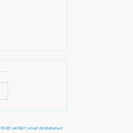
cati dell'arte
 +39.081.441887| email:
din@abana.it