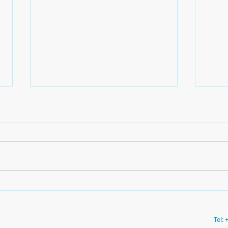
I mer
Confini. Viaggi nell'arte
contemporanea
Tel: