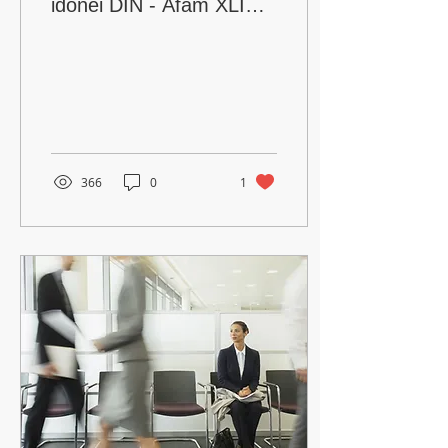
idonei DIN - Afam XLI
Ciclo
366
0
1