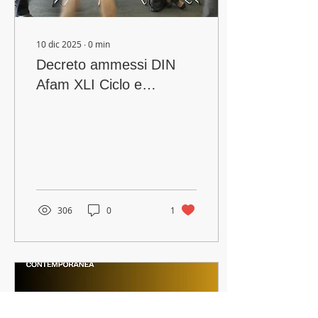
10 dic 2025
∙
0
min
Decreto ammessi DIN
Afam XLI Ciclo e
calendari colloqui
306
0
1