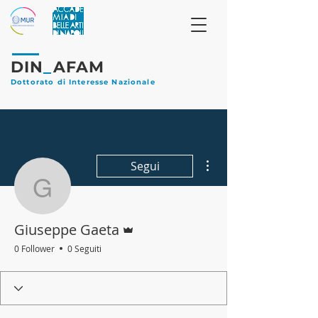
DIN
_
AFAM
Dottorato di Interesse Nazionale
Altre azioni
Segui
Giuseppe Gaeta
Amministratore
Giuseppe Gaeta
0 Follower
0 Seguiti